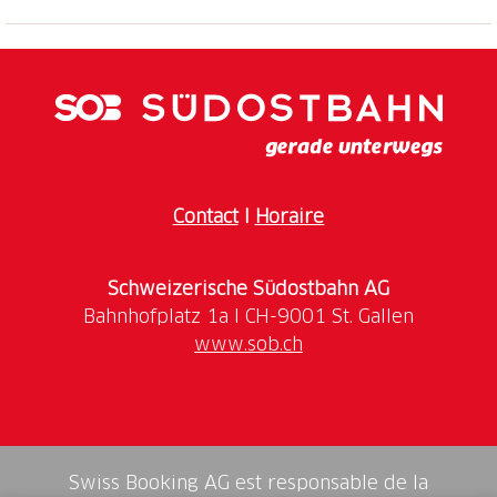
Sommer und Winter. Vielfältige Möglichkeiten für
Wanderungen, Alpin- und Klettertouren, in der Nähe
zwei Klettergärten und mehrere kleine Bergseen.
Idealer Ausgangspunkt für mehrtägige Sommer- und
Winter-Touren in Richtung Tessin, Andermatt oder
Gotthard. Etappenort auf dem «Vier-Quellen-Weg»
und Ziel der Mountainbiketour 502 auf
SchweizMobil.
Contact
I
Horaire
Schweizerische Südostbahn AG
www.sob.ch
Swiss Booking AG est responsable de la