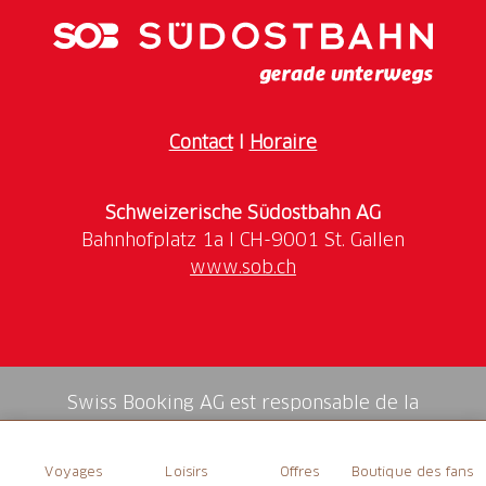
Tannspitzen hindurch eine wunderbare Aussicht
geniessen, vom Alpenkranz bis zum Schwarzwald!
Contact
I
Horaire
Schweizerische Südostbahn AG
www.sob.ch
Swiss Booking AG est responsable de la
médiation de tous les services dans la shop.
Voyages
Loisirs
Offres
Boutique des fans