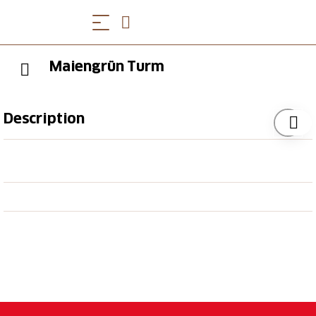
Maiengrün Turm
Description
Das Maiengrün - der höchste der sieben Hügel im
Nordwesten des Dorfes - ist zu einem Wahrzeichen
von Hägglingen geworden.Der oberste Teil ist zwar
von Wald überwachsen, aber ein Flecken auf der
Höhe wurde bereits vor vielen Jahren abgeholzt: Die
Hochwacht. Auf diesem Grundstück steht das
Restaurant Maiengrün und der 35 Meter hohe
Aussichtsturm, der zusammen mit mächtigen Tannen
über Hägglingen hinausragt. Bei klaren
Wetterverhältnissen kann man zwischen grünen