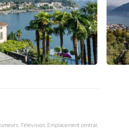
rs", de 9 étages, année de construction
 de Locarno, situation centrale, à 600 m
s de la Maison: ascenseur, chauffage central.
un (en sus) près de la maison. Dimension:
é 50 m, restaurant 200 m, zone piétonne
-fumeurs, Télévision, Emplacement central,
 m, gare ferroviaire "Locarno SBB-CFF" 1.3