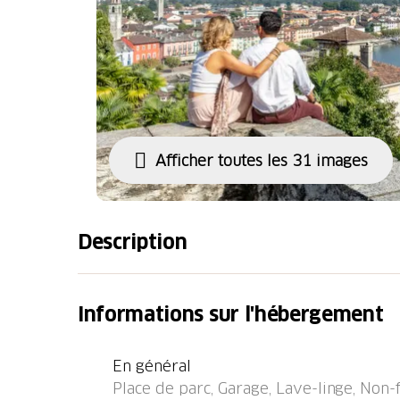
Afficher toutes les 31 images
Description
Locarno: Grande résidence moderne "LocTowe
2021. 5 maisons dans la résidence. Au centre
Informations sur l'hébergement
du lac, à 1.8 km de la rivière. Infrastructure
Nettoyage possible (en sus). Garage en comm
En général
hauteur 210 cm largeur 275 cm. Supermarch
Place de parc, Garage, Lave-linge, Non
400 m, arrêt de bus "Locarno, Alle Torri" 80