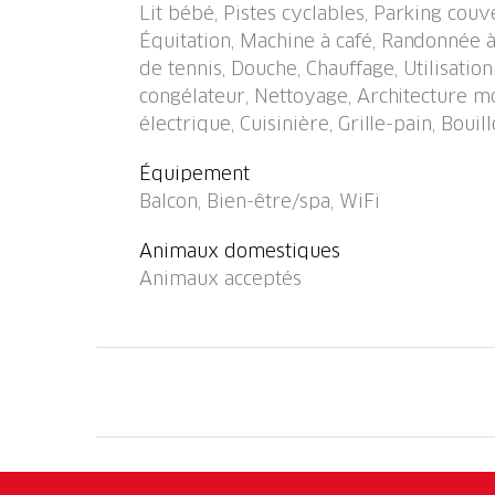
Lit bébé, Pistes cyclables, Parking cou
km, piscine 1.1 km, piscine couverte 1.1 km
Équitation, Machine à café, Randonnée à 
(9 trous) 1.2 km, tennis 650 m, golf miniat
de tennis, Douche, Chauffage, Utilisati
enfants 400 m. Attractions à proximité: Falc
congélateur, Nettoyage, Architecture m
Outlet Foxtown, Mendrisio, Madonna del Sass
électrique, Cuisinière, Grille-pain, Bouil
Castelli di Bellinzona. Les domaines skiable
Bosco Gurin. Les lacs connus sont facilement
Équipement
Lugano, Lago di Orta (IT). Région de randonn
Balcon, Bien-être/spa, WiFi
Onsernone, Centovalli. Veuillez noter: la ph
appartements sont également proposés à la 
Animaux domestiques
propriété référencée CH6600.60 est située 
Animaux acceptés