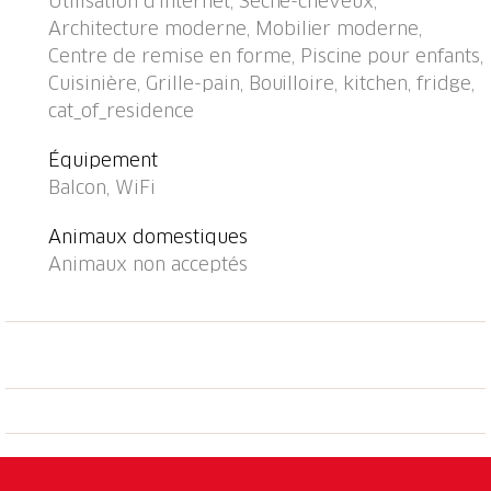
Utilisation d'internet, Sèche-cheveux,
Maison: salle fitness, ascenseur, chauffage central,
Architecture moderne, Mobilier moderne,
lave-linge (en sus), sèche-linge (en commun, en sus).
Centre de remise en forme, Piscine pour enfants,
Accès en voiture jusqu'à la maison. Place de parking
Cuisinière, Grille-pain, Bouilloire, kitchen, fridge,
près de la maison. Arrêt de bus "Linie 439" 1 m, gare
cat_of_residence
ferroviaire "Melide" 2.6 km, baignade en lac "Lago di
Lugano" 5 m. Terrain de golf (18 trous) 15 km.
Équipement
Attractions à proximité: Lugano, Foxtown Outlet,
Balcon, WiFi
Mendrisio, Swissminiatur, Melide, Mercato Luino,
Ponte Tresa, Como IT, Parco San Grato, Carona. Les
Animaux domestiques
domaines skiables de renommée sont facilement
Animaux non acceptés
accessibles: Nara, Valle di Blenio, Carì, Leventina,
Airolo. Les lacs connus sont facilement accessibles:
Lago di Lugano, Lago di Como. Région de randonnées:
San Salvatore, Monte Bré, Tamaro und Splash+Spa,
Rivera, Monte Generoso. Veuillez noter: adapté(e)
aux familles, indiqué pour séniors. Le propriétaire
n'accepte pas les groupes. Le propriétaire n'accepte
pas les groupes de jeunes. La photo ne montre qu’un