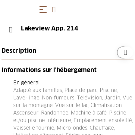
Lakeview App. 214
Description
Bissone à 9 km de Lugano: Belle petite résidence
Informations sur l'hébergement
confortable "Lago di Lugano", environnée par les
arbres et prés. En bordure de la localité Bissone,
En général
situation tranquille, ensoleillée, excellente situation:
Adapté aux familles, Place de parc, Piscine,
centrale mais tranquille, à 20 m du lac. En commun:
Lave-linge, Non-fumeurs, Télévision, Jardin, Vue
parc, jardin propice à la détente, piscine chauffée
sur la montagne, Vue sur le lac, Climatisation,
(disponibilité saisonnière: 01.Avr. - 30.Sep.) avec
Ascenseur, Randonnée, Machine à café, Piscine
marches intérieures. Piscine de forme irrégulière.
et/ou piscine intérieure, Emplacement ensoleillé,
Douche/WC dans l'espace piscine, bassin pour les
Vaisselle fournie, Micro-ondes, Chauffage,
enfants, douche extérieure. Infrastructures de la