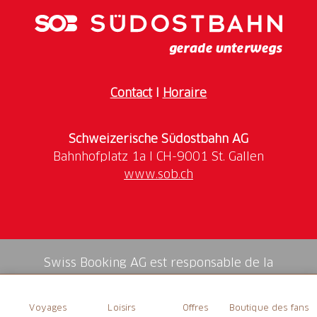
Contact
I
Horaire
Schweizerische Südostbahn AG
www.sob.ch
Swiss Booking AG est responsable de la
médiation de tous les services dans la shop.
Voyages
Loisirs
Offres
Boutique des fans