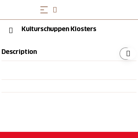
Kulturschuppen Klosters
Description
Monatlich erscheint das Kulturschuppenprogramm
mit detaillierten Angaben zu den Veranstaltungen.
Weitere Informationen zu allen bereits festgelegten
Daten sind über die Homepage abrufbar. Im Kino
CINEMA 89 wird ein vielseitiges
Studiofilmprogramm aus der ganzen Welt mit
jährlich ca. 70 – 100 Kinovorstellungen gezeigt.
Ein Newsletter mit allen Veranstaltungsinfos (ausser
Kino) kann
hier
abonniert werden.