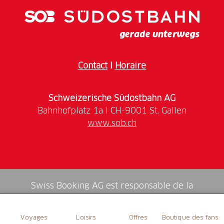
aufzunehmenden Seelen und ihre Leiber. Da Son
Mitgel von Anfang an als Kaplanei und als
Begräbniskirche diente, erscheint das Patronat St.
Michael naheliegend.
Contact
I
Horaire
Schweizerische Südostbahn AG
www.sob.ch
Swiss Booking AG est responsable de la
médiation de tous les services dans la shop.
Voyages
Loisirs
Offres
Boutique des fans