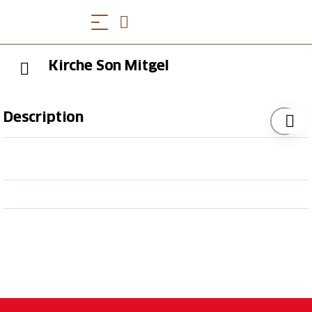
Kirche Son Mitgel
Description
Die Schiffskuppel schliesst in einer Laterne.
Am Ort der heutigen Michaelskirche gab es bereits
zwei mittelalterliche Vorgängerbauten. Der heutige
Neubau entstand zwischen 1658 und 1663. Erbauer
war Pater Francesco da Vigevano. Am 22. Juni 1663
konsekrierte der Churer Bischof Ulrich VI. de Mont
das neue Gotteshaus und weihte es dem Erzengel
Michael. Im ganzen Mittelalter erscheint Michael als
Beschützer der frommen, in den Ort der Seligen