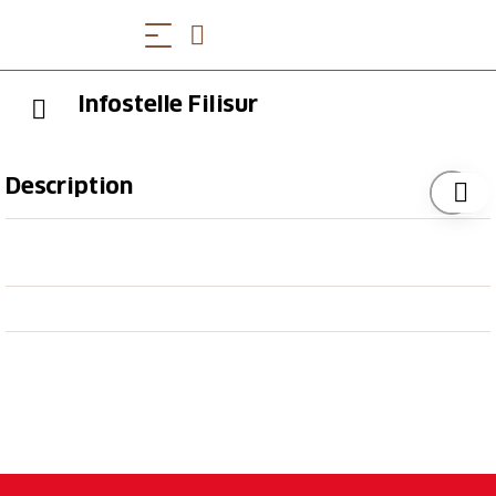
Infostelle Filisur
Description
Die Infostelle befindet sich im Restaurant Bahnhöfli
Filisur. Dort erhalten Sie Informationen über die
Region und den Parc Ela. Gleichzeitig werden dort
Bahntickets verkauft.
Öffnungszeiten
Mittwoch - Sonntag, 09.00 - 18.00 Uhr