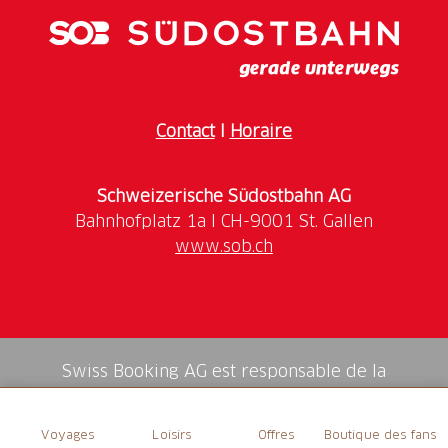
Contact
I
Horaire
Schweizerische Südostbahn AG
www.sob.ch
Swiss Booking AG est responsable de la
médiation de tous les services dans la shop.
Voyages
Loisirs
Offres
Boutique des fans