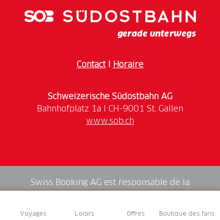
Täglich geöffnet
Contact
I
Horaire
Schweizerische Südostbahn AG
www.sob.ch
Swiss Booking AG est responsable de la
médiation de tous les services dans la shop.
Voyages
Loisirs
Offres
Boutique des fans