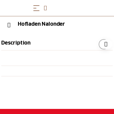
Hofladen Nalonder
Description
Im Hofladen Nalonder finden Sie: Capuns, Linzertorte,
Fleisch, Käse, Sirup, Konfitüren und natürliche
Dekorationen.
Wecken Sie nochmals Ihre Ferienerinnerung mit
einem Souvenir, oder bereiten Sie jemandem eine
Freude. Ein Besuch im Hofladen lohnt sich allemal.
Bemerkungen: