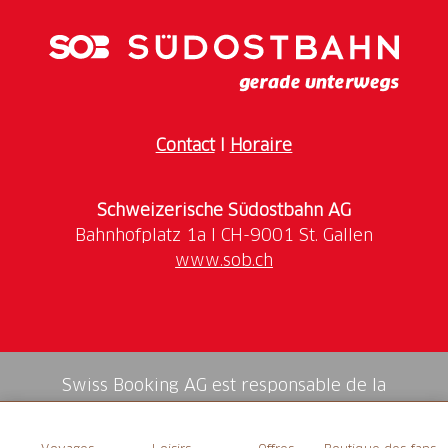
Contact
I
Horaire
Schweizerische Südostbahn AG
www.sob.ch
Swiss Booking AG est responsable de la
médiation de tous les services dans la shop.