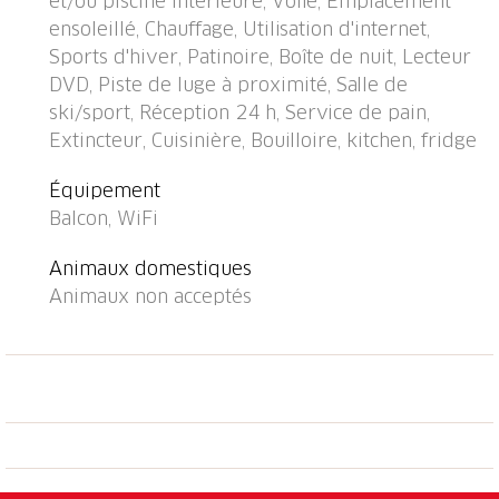
et/ou piscine intérieure, Voile, Emplacement
limité, en sus), garage en commun (en sus). Magasins
ensoleillé, Chauffage, Utilisation d'internet,
300 m, restaurant 300 m, arrêt du bus, gare
Sports d'hiver, Patinoire, Boîte de nuit, Lecteur
ferroviaire "Davos Dorf" 400 m, piscine couverte 1
DVD, Piste de luge à proximité, Salle de
km, baignade en lac 1 km. Train de montagne,
ski/sport, Réception 24 h, Service de pain,
remontées mécaniques, pistes de ski. École de ski,
Extincteur, Cuisinière, Bouilloire, kitchen, fridge
piste de luge 1.5 km, ski de fond, patinoire 300 m.
Les domaines skiables de renommée sont facilement
Équipement
accessibles: Parsenn 300 m, Jakobshorn 1.5 km.
Balcon, WiFi
L'immeuble se trouve en amont de la station des
remontées mécaniques de Parsenn et offre une vue
Animaux domestiques
magnifique. Parking + garage (réservation à
Animaux non acceptés
l'arrivée).