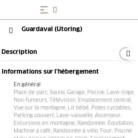
Guardaval (Utoring)
Description
Davos: Petite résidence "Guardaval (Utoring)". Dans la
Informations sur l'hébergement
localité, situation centrale, tranquille, ensoleillée sur
un versant, à 1 km du lac, à 300 m du domaine
En général
skiable. En commun: piscine couverte. Infrastructures
Place de parc, Sauna, Garage, Piscine, Lave-linge,
de la Maison: réception, salon avec TV, Connexion
Non-fumeurs, Télévision, Emplacement central,
WIFI, sauna (en sus). Salle de jeux, ascenseur, local
Vue sur la montagne, Lit bébé, Pistes cyclables,
pour les skis, chauffage central, lave-linge (en
Parking couvert, Lave-vaisselle, Ascenseur,
commun). Service boulangerie et service boissons.
Excursions en montagne, Randonnée, Équitation,
Accès en voiture jusqu'à la maison par un chemin
Machine à café, Randonnée à vélo, Four, Piscine
étroite. Place de parking (couvert, nombre de places