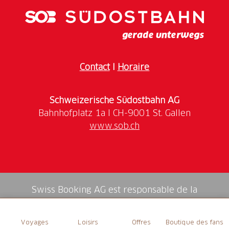
Ouvert quotidiennement depuis mars à l'octobre.
Ouvert samedi et dimanche depuis novembre à
décembre.
Contact
I
Horaire
Schweizerische Südostbahn AG
www.sob.ch
Swiss Booking AG est responsable de la
médiation de tous les services dans la shop.
Voyages
Loisirs
Offres
Boutique des fans