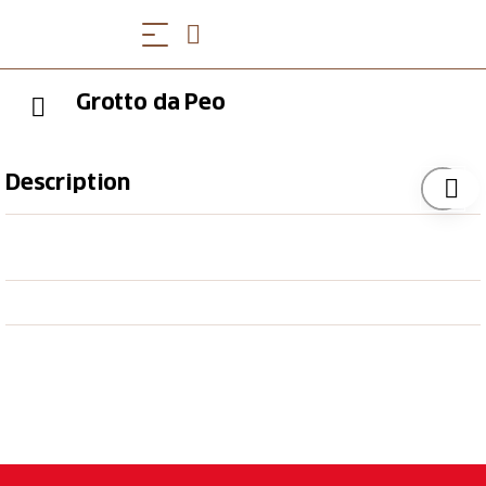
Grotto da Peo
Description
L’un de ses atout est la vue surprenante sur le lac
Majeur de Tenero à Luino. Dans un milieu familier
une cuisine maison typique de la région est proposée
avec une incursion dans les anciens plats. Prêts à
chaque désir des clients. Sur réservation on organise
des événements spéciaux (mariages, anniversaires,
etc.).
Heures d'Ouverture