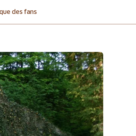
que des fans