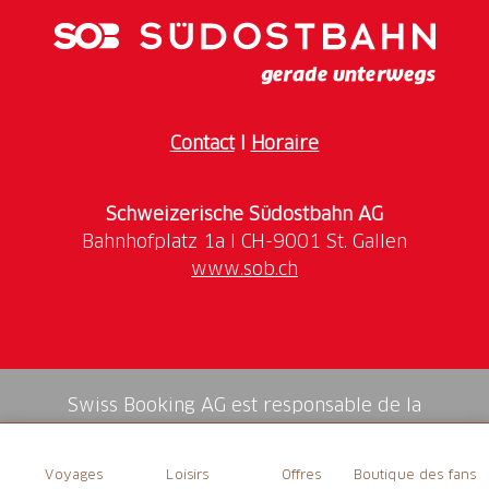
Contact
I
Horaire
Schweizerische Südostbahn AG
www.sob.ch
Swiss Booking AG est responsable de la
médiation de tous les services dans la shop.
Voyages
Loisirs
Offres
Boutique des fans