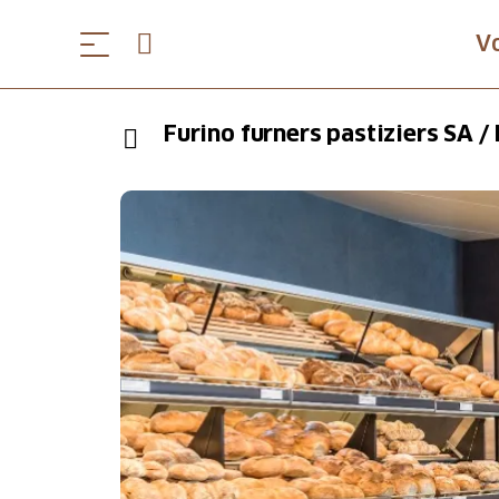
V
Furino furners pastiziers SA / 