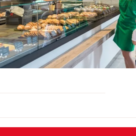
, votre plaisir).
uvez non seulement déguster une fine
ais aussi admirer les Dolomites de Basse-
che assortiment de pains frais
 petits pains, de la pâtisserie fine, du café