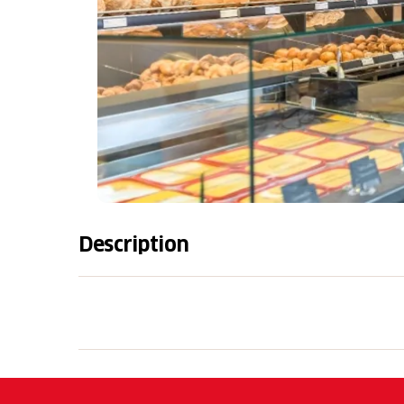
Description
"Nossa paschiun, Vos plaschair" (notre passion
Avec un café, un thé ou un en-cas, vous po
pâtisserie, un en-cas frais ou un apéritif, m
Engadine en même temps. Chaque jour, un ri
croustillants ainsi que des pains spéciaux, des