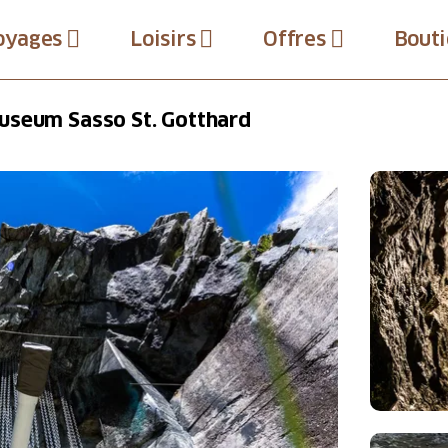
oyages
Loisirs
Offres
Bouti
useum Sasso St. Gotthard