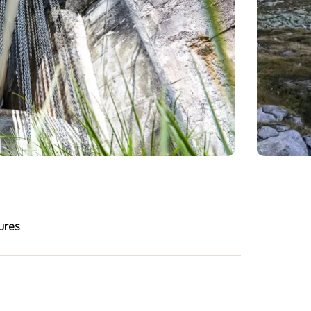
ures
.