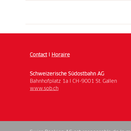
Die einst streng geheime Gotthardfestung Sa
Gotthard-Passhöhe. Ihre weitläufigen Stoll
Kilometer durch den Berg. Sie befinden sic
sind unterirdisch durch den Schrägaufzug ‚
Bei einem Rundgang können Sie einen gross
Ausstellungen: Riesenkristalle, Wunderkamm
Energiezentrale.
Contact
I
Horaire
Sektor historische Festung: Mit der Metro de
erhaltenen Teil der Festung. Hier können Si
Schweizerische Südostbahn AG
erkunden, die Feuerleitstelle und unsere A
Pakt und 99 Luftballons – der Kalte Krieg“. 
www.sob.ch
neue Ausstellung über General Guisan zu se
2. Weltkrieges geht auf seine Strategie des ‚
Festung befinden sich auch Geschützstellung
Maschinengewehrstand und schliesslich kehr
Der Stollenausgang liegt mitten in einer F
Panorama-Terrasse.