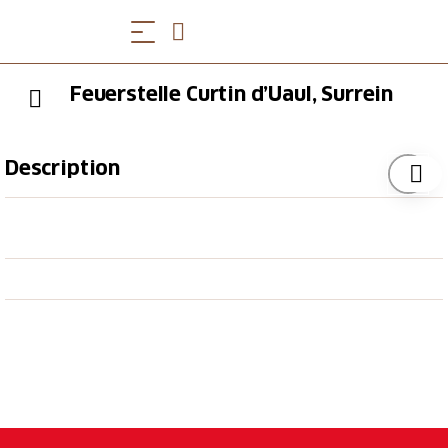
Feuerstelle Curtin d’Uaul, Surrein
Description
Grosse Lärchen umgeben ihn und spenden
angenehmen Schatten. Besonders sehenswert sind
die grossen und originellen Holzskulpturen von
Eduard Deplazes.
Feuerstelle (Cheminée), Brennholz, Tische/Bänke,
Wasser, Veloständer sind vorhanden.