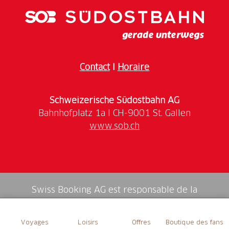
Contact
I
Horaire
Schweizerische Südostbahn AG
www.sob.ch
Swiss Booking AG est responsable de la
médiation de tous les services dans la shop.
Voyages
Loisirs
Offres
Boutique des fans