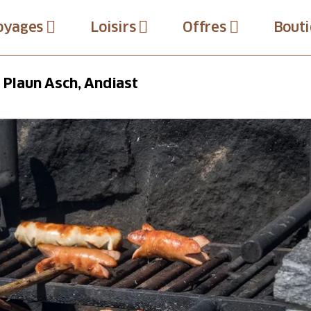
oyages
Loisirs
Offres
Bouti
z Plaun Asch, Andiast