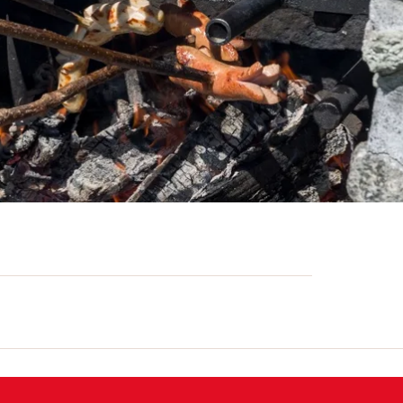
diast, im Val da Pigniu in Waldlichtung
u), Panix (Pigniu)-Panixerpass
adiras
et sich ein Spielplatz mit