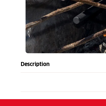
Description
Lage: 1250 m ü. M. und 3 km nördlich von An
Koordinaten: 727550 / 185950
Wanderroute: Richtung Stausee (Lag da Pigni
Zufahrt: Wanderweg, Bike, Velo, PW bis Patt
Ebenfalls bei der Familien Feuerstelle befind