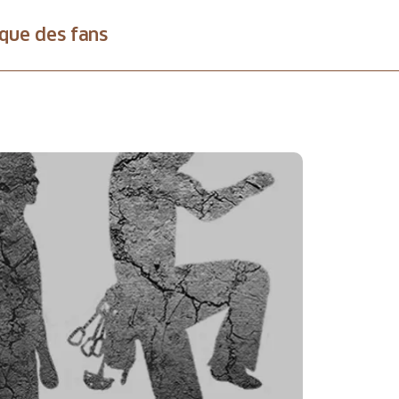
que des fans