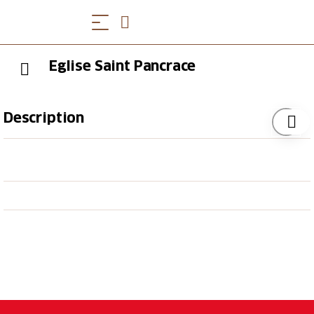
Eglise Saint Pancrace
Description
Rénovée en 1520 en style gothique et agrandie en
1781, l'église Saint Pancrace se situe sur une jolie
colline entre Aedermannsdorf et Matzendorf. Elle est
très recherchée pour les mariages.
target_blank:
Heures d'Ouverture
Messe tous les dimanches à 10h30. Pour tous les