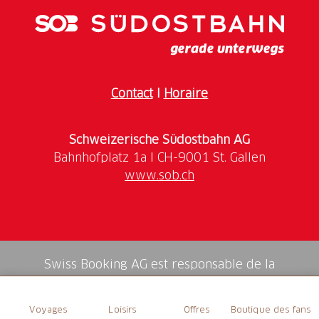
autres événements, voir www.matzendorf.ch
Contact
I
Horaire
Schweizerische Südostbahn AG
www.sob.ch
Swiss Booking AG est responsable de la
médiation de tous les services dans la shop.
Voyages
Loisirs
Offres
Boutique des fans