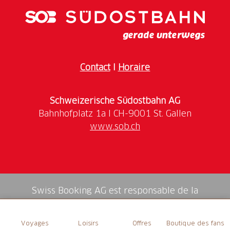
Contact
I
Horaire
Schweizerische Südostbahn AG
www.sob.ch
Swiss Booking AG est responsable de la
médiation de tous les services dans la shop.
Voyages
Loisirs
Offres
Boutique des fans