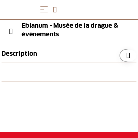
Ebianum - Musée de la drague &
événements
Description
Plongez dans l'histoire d'Eberhard Bau AG et vivez
un voyage dans le temps à travers 100 ans d'histoire
des machines de construction. Les enfants pourront
creuser le tas de sable, traverser le hall d'exposition
en tracteur et s'asseoir une fois dans une vraie
pelleteuse.
Opening Hours
Vous trouverez les heures d'ouverture actuelles
ici
.