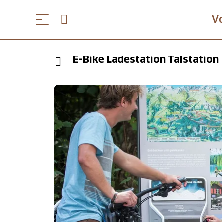
V
E-Bike Ladestation Talstation