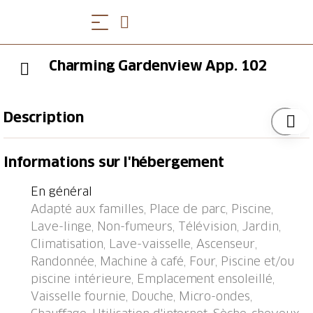
Charming Gardenview App. 102
Description
Bissone à 9 km de Lugano: Belle petite résidence
Informations sur l'hébergement
confortable "Lago di Lugano", environnée par les
arbres et prés. En bordure de la localité Bissone,
En général
situation tranquille, ensoleillée, excellente situation:
Adapté aux familles, Place de parc, Piscine,
centrale mais tranquille, à 20 m du lac. En commun:
Lave-linge, Non-fumeurs, Télévision, Jardin,
parc, jardin propice à la détente, piscine chauffée
Climatisation, Lave-vaisselle, Ascenseur,
(disponibilité saisonnière: 01.Avr. - 30.Sep.) avec
Randonnée, Machine à café, Four, Piscine et/ou
marches intérieures. Piscine de forme irrégulière.
piscine intérieure, Emplacement ensoleillé,
Douche/WC dans l'espace piscine, bassin pour les
Vaisselle fournie, Douche, Micro-ondes,
enfants, douche extérieure. Infrastructures de la