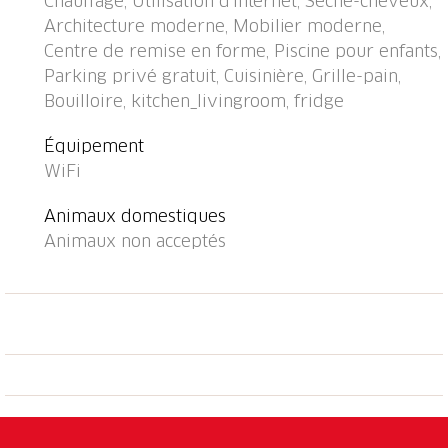
Chauffage, Utilisation d'internet, Sèche-cheveux,
Maison: salle fitness, ascenseur, chauffage central,
Architecture moderne, Mobilier moderne,
lave-linge (en sus), sèche-linge (en commun, en sus).
Centre de remise en forme, Piscine pour enfants,
Accès en voiture jusqu'à la maison. Place de parking
Parking privé gratuit, Cuisinière, Grille-pain,
près de la maison. Arrêt de bus "Linie 439" 1 m, gare
Bouilloire, kitchen_livingroom, fridge
ferroviaire "Melide" 2.6 km, baignade en lac "Lago di
Lugano" 5 m. Terrain de golf (18 trous) 15 km.
Équipement
Attractions à proximité: Lugano, Foxtown Outlet,
WiFi
Mendrisio, Swissminiatur, Melide, Mercato Luino,
Ponte Tresa, Como IT, Parco San Grato, Carona. Les
Animaux domestiques
domaines skiables de renommée sont facilement
Animaux non acceptés
accessibles: Nara, Valle di Blenio, Carì, Leventina,
Airolo. Les lacs connus sont facilement accessibles:
Lago di Lugano, Lago di Como. Région de randonnées:
San Salvatore, Monte Bré, Tamaro und Splash+Spa,
Rivera, Monte Generoso. Veuillez noter: adapté(e)
aux familles, indiqué pour séniors. Le propriétaire
n'accepte pas les groupes. Le propriétaire n'accepte
pas les groupes de jeunes. La photo ne montre qu’un