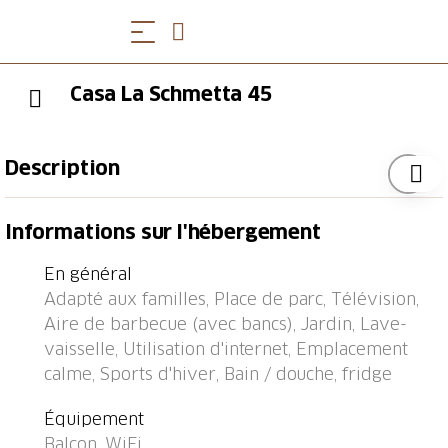
Casa La Schmetta 45
Description
Arrêt de bus "Lenzerheide/Lai, Gravas" 0.3 km, gare
Informations sur l'hébergement
ferroviaire "Tiefencastel" 6.4 km, ferry-boat "Chastè"
35.7 km.
En général
Adapté aux familles, Place de parc, Télévision,
Aire de barbecue (avec bancs), Jardin, Lave-
vaisselle, Utilisation d'internet, Emplacement
calme, Sports d'hiver, Bain / douche, fridge
Équipement
Balcon, WiFi