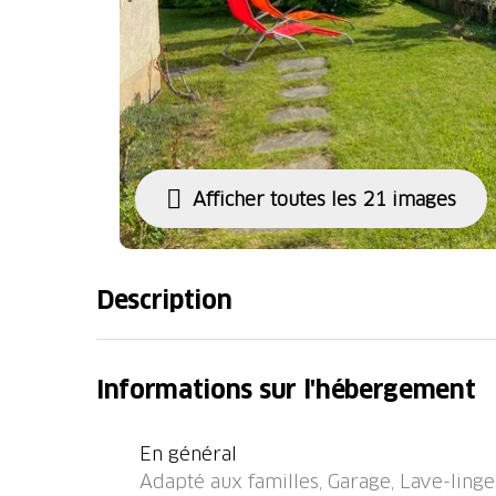
Afficher toutes les 21 images
Description
Cadro à 7 km de Lugano: Maison individuelle 
"Cityview Lugano - Casa Carlo", 590 m au d
Informations sur l'hébergement
les arbres. Dans le haut de la station de Cadr
tranquille, ensoleillée, surélevée sur un ver
En général
orientée sud-ouest. A usage privé: jardin pr
Adapté aux familles, Garage, Lave-linge
terrasse, meubles de jardin, barbecue. Infra