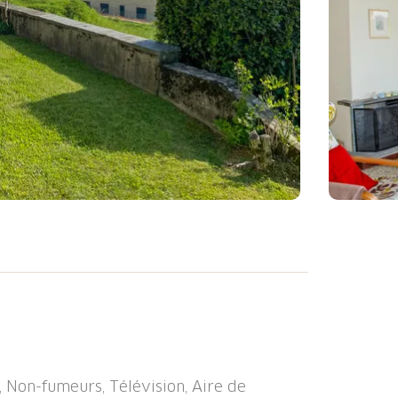
accueillante, simple, individuelle
essus du niveau de la mer, environnée par
o en-dehors de la localité, situation
sant, dans une impasse, dans la verdure,
opice à la détente. Douche extérieure,
, Non-fumeurs, Télévision, Aire de
structures de la Maison: Connexion WIFI,