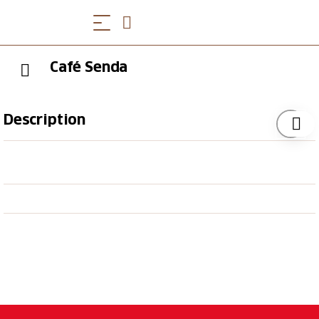
Café Senda
Description
Die Gemütlichkeit des Café Senda ist unschlagbar!
Zum Brunchen, Kaffee und Kuchen, den schnellen
Lunch, für einen Apéritif oder einen Snack
zwischendurch. Frisch, gesund und saisonal bereiten
wir unsere Köstlichkeiten zu. Ein Ort, wo man sich auf
Anhieb wohlfühlt und das aktive Dorfleben direkt
von der Terrasse beobachten kann.
Barrierefreies Lenzerheide
Restaurants und Toiletten sind rollstuhlgängig.