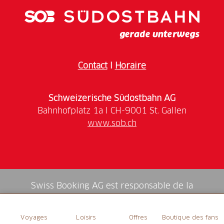
Heures d'Ouverture
Unsere Öffnungszeiten finden Sie
hier
.
Contact
I
Horaire
Schweizerische Südostbahn AG
www.sob.ch
Swiss Booking AG est responsable de la
médiation de tous les services dans la shop.
Voyages
Loisirs
Offres
Boutique des fans