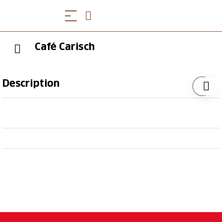
Café Carisch
Description
Die Speisekarte erinnert an die grossen
Kuchenburgen der Bündner Kaffeebarone, die rund
um den Globus wirkten. Das Haus soll allen
offenstehen. Natürlich freuen wir uns besonders über
die Theaterbesucher. Wollten Sie schon immer mal
Ihren Geburtstag in Carischs Café feiern? Oder ein
entspanntes Treffen auf halber Strecke zwischen St.
Moritz und Chur, New York und Tokio abhalten?
Sagen Sie uns Bescheid, wir haben silberne Salons
und Tapetenzimmer zu vergeben. Und natürlich