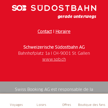
einen wunderbaren Garten zum Verweilen.
Contact
I
Horaire
Schweizerische Südostbahn AG
www.sob.ch
Swiss Booking AG est responsable de la
médiation de tous les services dans la shop.
Voyages
Loisirs
Offres
Boutique des fans