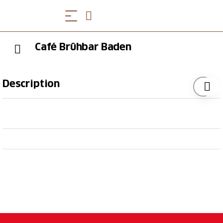
Café Brühbar Baden
Description
Outre un café délicieux et de délicieux smoothies, on
y trouve des salades bowls, des bagels, du porridge,
des sandwichs et des gâteaux - tous végétaliens !
L'oasis parfaite pour s'attarder et savourer.
Heures d'Ouverture
Les heures d'ouverture actuelles sont disponibles sur
le site web
.