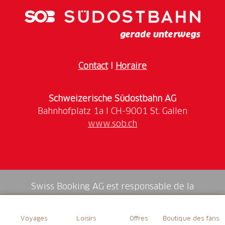
Contact
I
Horaire
Schweizerische Südostbahn AG
www.sob.ch
Swiss Booking AG est responsable de la
médiation de tous les services dans la shop.
Voyages
Loisirs
Offres
Boutique des fans