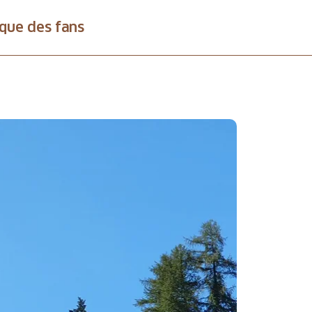
que des fans