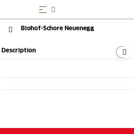
Biohof-Schore Neuenegg
Description
Hier gibts Apfelsaft, Honig, Polenta, Trockenwürste
und «Mostbröckli» (Schweizer Fleischspezialität)aus
eigener Produktion. Das Angebot ist jeweils saisonal
bedingt und es hat solange der Vorrat hält. Anfang
Sommer können auf dem Erdbeerfeld frische Beeren
selber gepflückt werden und im Herbst gibts jeweils
über zehn verschiedene Kürbissorten. Bestimmt ist
einer dabei, der perfekt ins «Velokörbli»
(Fahrradkorb) passt.