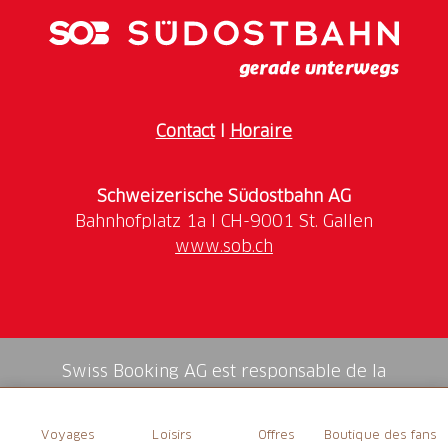
Öffnungszeiten
Informationen zu den aktuellen Öffnungszeiten
finden Sie
hier
Contact
I
Horaire
Schweizerische Südostbahn AG
www.sob.ch
Swiss Booking AG est responsable de la
médiation de tous les services dans la shop.
Voyages
Loisirs
Offres
Boutique des fans