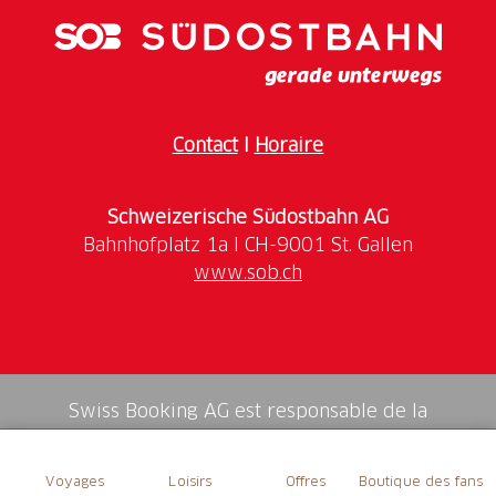
Öffnungszeiten
Mitte Juni - Mitte Oktober
Contact
I
Horaire
Schweizerische Südostbahn AG
www.sob.ch
Swiss Booking AG est responsable de la
médiation de tous les services dans la shop.
Voyages
Loisirs
Offres
Boutique des fans