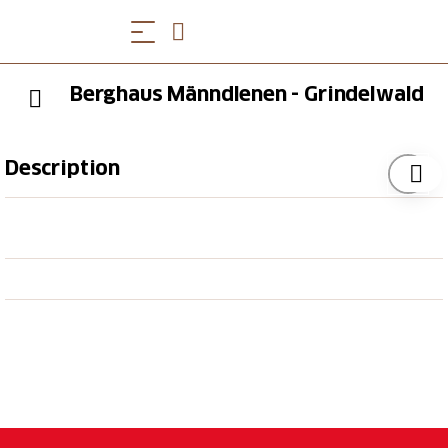
Berghaus Männdlenen - Grindelwald
Description
Das Berghaus liegt direkt am Wanderklassiker
Schynige Platte - First auf 2344m. Inmitten der
Alpenkulissen, wo Edelweiss und Enzian blühen, wo
Gämse grasen, Schneehühner brüten und der
Bergfuchs auf Beute lauert. Die Wanderroute ist ideal
für Personen ab 10 Jahre. Das Berghaus ist von Mitte
Juni bis Mitte Oktober geöffnet.
2 Zimmer mit je 15 Betten, Schlafsack mitbringen!