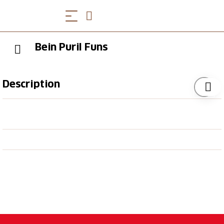
Bein Puril Funs
Description
Sommer und Winter: Selbstbedienungs-
Hofladen, direkt beim Bauernhof. Wintersaison:
Verkaufswagen (bedient) an der Talstation der
Tipp des Autors