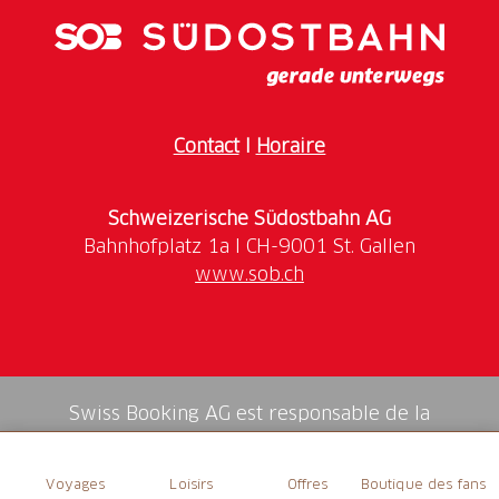
Contact
I
Horaire
Schweizerische Südostbahn AG
www.sob.ch
Swiss Booking AG est responsable de la
médiation de tous les services dans la shop.
Voyages
Loisirs
Offres
Boutique des fans