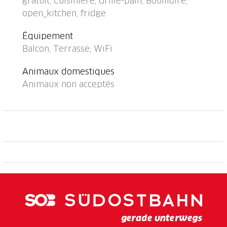
gratuit, Cuisinière, Grille-pain, Bouilloire,
golf (18 trous) 8.5 km, ecole de voile 8.7 km, chemins
open_kitchen, fridge
de randonnées pédestres depuis la maison 50 m.
Attractions à proximité: Interlaken, Thun. Les lacs
Équipement
connus sont facilement accessibles: Thunersee,
Balcon, Terrasse, WiFi
Oeschinensee. Région de randonnées: Diemtigtal,
Jungfrau Region.
Animaux domestiques
Animaux non acceptés