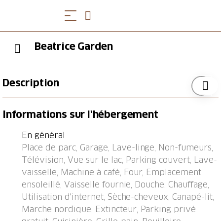
Beatrice Garden
Description
Immeuble confortable de 4 étages. Situation
Informations sur l'hébergement
tranquille, ensoleillée sur un versant, dans un
quartier résidentiel, à 600 m du lac. Infrastructures
En général
de la Maison: réduit pour bicyclettes, chauffage
Place de parc, Garage, Lave-linge, Non-fumeurs,
central, lave-linge, sèche-linge (en commun, en sus).
Télévision, Vue sur le lac, Parking couvert, Lave-
Accès en voiture jusqu'à 30 m de la maison par un
vaisselle, Machine à café, Four, Emplacement
chemin étroite. Sentier en escalier jusqu'à la maison.
ensoleillé, Vaisselle fournie, Douche, Chauffage,
Garage en commun. Magasin d'alimentation 600 m,
Utilisation d'internet, Sèche-cheveux, Canapé-lit,
restaurant, arrêt du bus 350 m, gare ferroviaire 600
Marche nordique, Extincteur, Parking privé
m, piscine 900 m, 600 m. Marina 5.5 km, terrain de