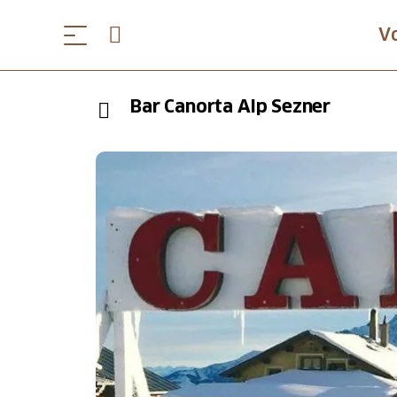
V
Bar Canorta Alp Sezner