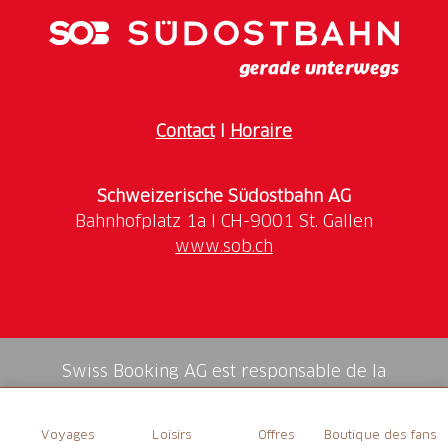
Öffnungszeiten und alle weiteren Informationen:
www.chauenas.ch
Contact
I
Horaire
Schweizerische Südostbahn AG
www.sob.ch
Swiss Booking AG est responsable de la
médiation de tous les services dans la shop.
Voyages
Loisirs
Offres
Boutique des fans