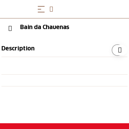
Bain da Chauenas
Description
Angebot
Chauenas befindet sich am Südhang im
Unterengadin auf 1'400m, auf dem Wanderweg
von Scuol nach Sent. Hier erhält man stets eine
feine Auswahl an einheimischen Spezialitäten
(z.B. Fleisch, Honig, Wolle und mehr). Ausserdem
sind auch Zimmer mit Frühstück (Bed &
Breakfast) erhältlich.