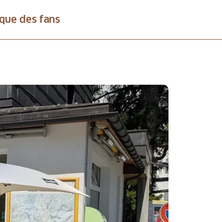
que des fans