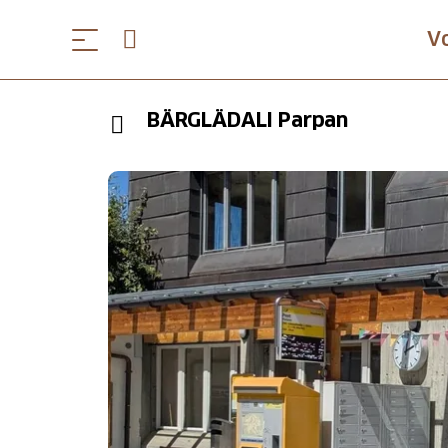
V
BÄRGLÄDALI Parpan