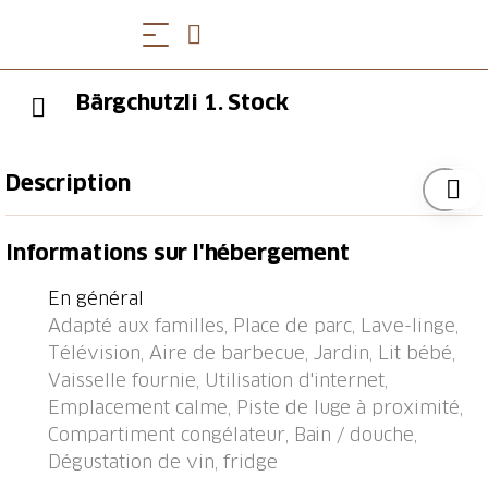
Bärgchutzli 1. Stock
Description
Tramway "Wabern" 49.7 km, arrêt de bus
Informations sur l'hébergement
"Adelboden, Dürrenegge" 0.1 km, gare ferroviaire
"Kandersteg" 8.4 km, ferry-boat "Faulensee (See)"
En général
23.6 km.
Adapté aux familles, Place de parc, Lave-linge,
Télévision, Aire de barbecue, Jardin, Lit bébé,
Vaisselle fournie, Utilisation d'internet,
Emplacement calme, Piste de luge à proximité,
Compartiment congélateur, Bain / douche,
Dégustation de vin, fridge