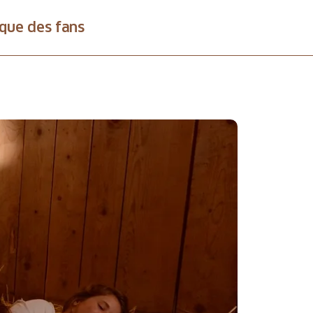
que des fans