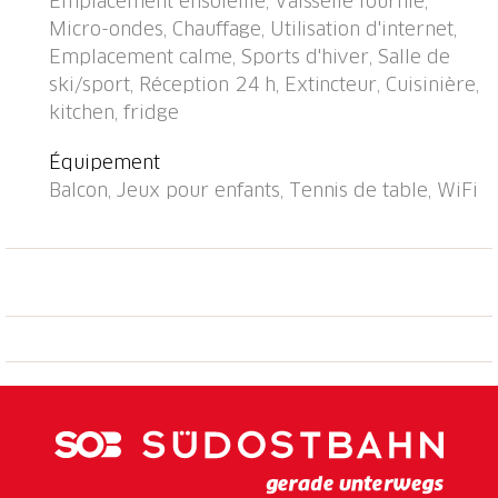
Emplacement ensoleillé, Vaisselle fournie,
montagne). Garage en commun. Dimension: hauteur
Micro-ondes, Chauffage, Utilisation d'internet,
195 cm. Borne de recharge électrique. Magasins,
Emplacement calme, Sports d'hiver, Salle de
supermarché, restaurant 700 m, arrêt de bus
ski/sport, Réception 24 h, Extincteur, Cuisinière,
"Disentis/Mustér, Pendicularas" 500 m, gare
kitchen, fridge
ferroviaire "Disentis" 2 km. Téléphérique, téléski,
remontées mécaniques, pistes de ski 700 m. Arrêt du
Équipement
ski-bus 50 m, école de ski 500 m, ski de fond 1.5 km,
Balcon, Jeux pour enfants, Tennis de table, WiFi
jeux pour enfants 1 km. Les domaines skiables de
renommée sont facilement accessibles: Ski Arena
Andermatt/Sedrun/Disentis. Veuillez noter: D’autres
appartements sont également proposés à la location
dans cette maison de vacances. Toutes les
maisons/appartements sont aménagés
individuellement. Un école de ski pour enfants se
situe à proximité de la maison. La maison et le
téléphérique sont atteignables ski aux pieds.
L'internet (ADSL/WIFI) est dans tous les
appartements (gratuit). Gratuit : 1 place de parking au