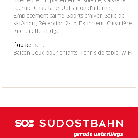
intérieure, Emplacement ensoleillé, Vaisselle
montagne). Garage en commun. Dimension: hauteur
fournie, Chauffage, Utilisation d'internet,
195 cm. Borne de recharge électrique. Magasins,
Emplacement calme, Sports d'hiver, Salle de
supermarché, restaurant 700 m, arrêt de bus
ski/sport, Réception 24 h, Extincteur, Cuisinière,
"Disentis/Mustér, Pendicularas" 500 m, gare
kitchenette, fridge
ferroviaire "Disentis" 2 km. Téléphérique, téléski,
remontées mécaniques, pistes de ski 700 m. Arrêt du
Équipement
ski-bus 50 m, école de ski 500 m, ski de fond 1.5 km,
Balcon, Jeux pour enfants, Tennis de table, WiFi
jeux pour enfants 1 km. Les domaines skiables de
renommée sont facilement accessibles: Ski Arena
Andermatt/Sedrun/Disentis. Veuillez noter: D’autres
appartements sont également proposés à la location
dans cette maison de vacances. Toutes les
maisons/appartements sont aménagés
individuellement. Un école de ski pour enfants se
situe à proximité de la maison. La maison et le
téléphérique sont atteignables ski aux pieds.
L'internet (ADSL/WIFI) est dans tous les
appartements (gratuit). Gratuit : 1 place de parking au