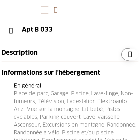
Apt B 033
Description
Petite résidence "Utoring Acletta", 1'250 m au dessus
Informations sur l'hébergement
du niveau de la mer. Dans le haut de la station de
Disentis, dans la localité, à 2 km du centre, situation
En général
tranquille, ensoleillée sur un versant, à 700 m du
Place de parc, Garage, Piscine, Lave-linge, Non-
domaine skiable. En commun: piscine couverte (24
fumeurs, Télévision, Ladestation Elektroauto
m2, profondeur 170 cm). Espace de jeux pour les
Anz,, Vue sur la montagne, Lit bébé, Pistes
enfants. Infrastructures de la Maison: réception, salon,
cyclables, Parking couvert, Lave-vaisselle,
ping-pong, ascenseur, local pour les skis, chauffage
Ascenseur, Excursions en montagne, Randonnée,
central, lave-linge, sèche-linge (en commun, en sus).
Randonnée à vélo, Piscine et/ou piscine
(en sus). Accès en voiture jusqu'à la maison (route de