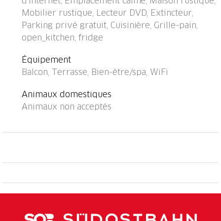
d'internet, Emplacement calme, Maison rustique,
recommandé. Place de parking (pour 2 voitures)
Mobilier rustique, Lecteur DVD, Extincteur,
près de la maison. Magasins 6 km, magasin
Parking privé gratuit, Cuisinière, Grille-pain,
d'alimentation 6 km, supermarché 6 km, restaurant
open_kitchen, fridge
1.5 km, arrêt de bus 350 m, gare ferroviaire 800 m,
piscine couverte 6 km, baignade en lac 8 km. Terrain
Équipement
de golf (9 trous) 100 m, téléski 2.5 km, télésiège 2.5
Balcon, Terrasse, Bien-être/spa, WiFi
km, remontées mécaniques 2.5 km, pistes de ski 2.5
km. Arrêt du ski-bus 350 m, école de ski 2.5 km,
Animaux domestiques
piste de luge 2.5 km, ski de fond 2.5 km, patinoire 6
Animaux non acceptés
km, jeux pour enfants 2.5 km. Les domaines skiables
de renommée sont facilement accessibles: Skiarena
Andermatt Sedrun 2.5 km. Les lacs connus sont
facilement accessibles: Tomasee (Quelle des Rheins)
5 km. Région de randonnées: Oberalppass 5 km.
Veuillez noter: voiture recommandée.