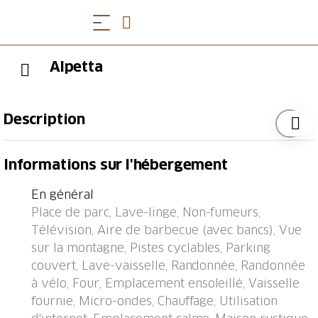
Alpetta
Description
Selva à 5 km de Sedrun: Immeuble accueillant,
Informations sur l'hébergement
rustique "Alpetta", 1'550 m au dessus du niveau de la
mer, de 3 étages, année de construction 1984. En
En général
bordure de la localité, situation tranquille, ensoleillée,
Place de parc, Lave-linge, Non-fumeurs,
à 8 km du lac, à 2.5 km du domaine skiable, dans la
Télévision, Aire de barbecue (avec bancs), Vue
verdure, en bordure du terrain de golf.
sur la montagne, Pistes cyclables, Parking
Infrastructures de la Maison: réduit pour bicyclettes,
couvert, Lave-vaisselle, Randonnée, Randonnée
local pour les skis, chauffage central, lave-linge,
à vélo, Four, Emplacement ensoleillé, Vaisselle
sèche-linge (en commun, en sus), étendoir à linge.
fournie, Micro-ondes, Chauffage, Utilisation
Accès en voiture jusqu'à la maison. En hiver 4x4