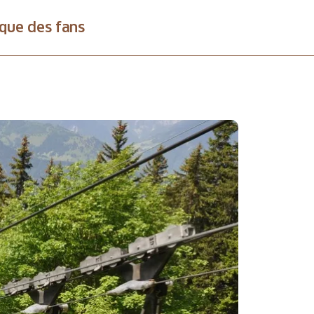
que des fans