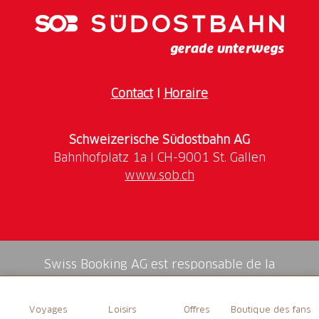
Contact
I
Horaire
Schweizerische Südostbahn AG
www.sob.ch
Swiss Booking AG est responsable de la
médiation de tous les services dans la shop.
Voyages
Loisirs
Offres
Boutique des fans