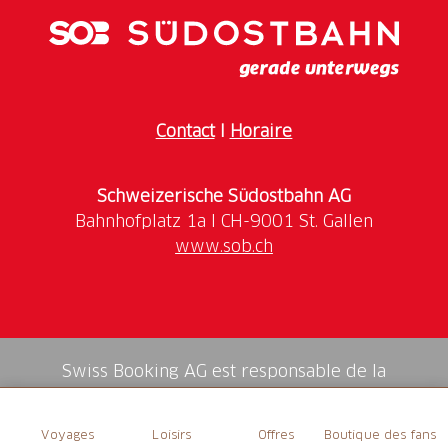
Ranger
Wanderung durch die bergige Landschaft des
Weisstannentals
Möglichkeit, verschiedene Wildtiere in ihrem
natürlichen Lebensraum zu erleben
Contact
I
Horaire
Steinbock, Hirsch, Murmeltier, Bartgeier, Gämsen –
im
UNESCO-Weltererbe Tektonikarena Sardona
Schweizerische Südostbahn AG
fühlen sich diese Wildtiere zu Hause. Während der
Steinwildtour wanderst du durch das abgeschiedene
www.sob.ch
Weisstannental
, vorbei an 80 Meter hohen
Wasserfällen
. Durch die wilde Natur begleitet dich
ein
Swiss Ranger
. Er erzählt dir, wie die Tiere leben
und was an deren
Lebensraum
besonders ist. Er
bringt dich an jene Stellen, an denen du besonders
Swiss Booking AG est responsable de la
gut die
Tiere in freier Wildbahn beobachten
kannst.
médiation de tous les services dans la shop.
Mit etwas Glück erspähst du die
majestätischen
Voyages
Loisirs
Offres
Boutique des fans
Bergbewohner
, die viele von uns nur von Fotos