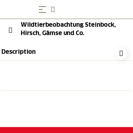
Wildtierbeobachtung Steinbock,
Hirsch, Gämse und Co.
Description
Während der eintägigen Steinwildtour lernst du das
Reich von Steinbock und Co. kennen. Ein Swiss
Ranger führt dich durchs abgeschiedene
Weisstannental. Er versorgt dich mit spannenden
Infos rund um das Leben der Wildtiere und hilft dir,
die Tiere zu erspähen.
Beobachtung von faszinierenden Wildtieren wie
Steinbock, Hirsch, Gämse
Spannende Informationen durch einen Swiss