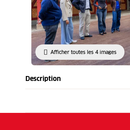
Afficher toutes les 4 images
Description
Le temps d'une promenade en ville pour des 
Rejoignez-nous dans notre recherche d'indi
criminelles dans la ville de Saint-Gall.
Remarque
: un nombre minimum de particip
participants est de 20 personnes. Veuillez r