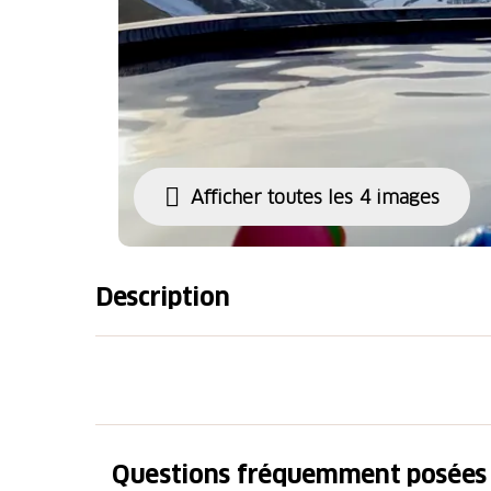
Afficher toutes les 4 images
Description
Im Schnee zum Chalet Bergsicht hoch stapfen
ein Bad im Hot Pot geniessen und sich dann
verköstigen. Das «Wellness uf em Gufel» be
Glarnerland und bietet einen grandiosen Au
Vorabgletscher. Hier wird auch die Nacht v
Questions fréquemment posées
Tag genossen.