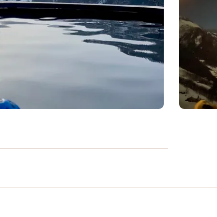
 oder sich fahren lassen, auf 1100 m ü. M.
 mit einem Raclette oder Fondue
findet sich hoch über dem Sernftal im
sblick auf die Tschingelhörner und den
erbracht und das Frühstück am nächsten