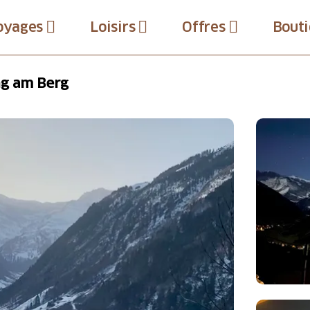
oyages
Loisirs
Offres
Bouti
ng am Berg