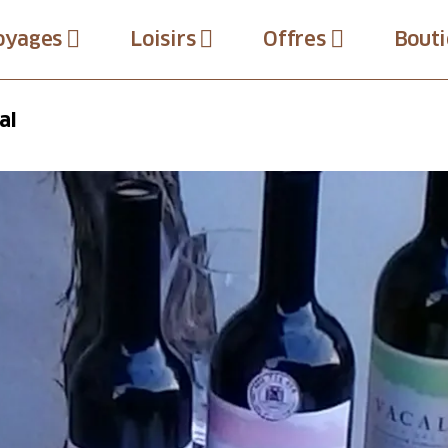
oyages
Loisirs
Offres
Bouti
al