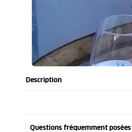
Description
Führung durch den Weinkeller, Verkostung 
typische Produkte des Muggiotals, Besuch
Wassermühle von Bruzella.
inbegriffene Leistungen: Besuch des W
Questions fréquemment posées
und Lebensmittelprodukten des Muggio