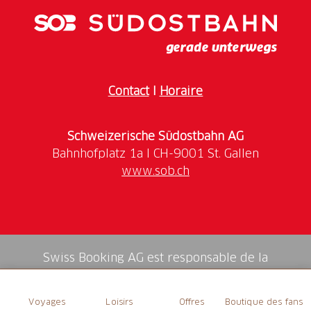
monumentaux de l'époque baroque. Au cœur du
quartier de l'Abbaye se trouve la bibliothèque de
l'Abbaye, l'une des plus anciennes et des plus belles
bibliothèques du monde. L'impressionnante
collection de manuscrits médiévaux originaux a
Contact
I
Horaire
rendu cette institution mondialement célèbre. Cette
visite vous emmène aussi à travers une partie de la
vieille ville.
Schweizerische Südostbahn AG
Remarque : le nombre maximum de participants est
www.sob.ch
de 20 personnes. À partir de 6 personnes, nous
recommandons
une visite privée
.
Swiss Booking AG est responsable de la
médiation de tous les services dans la shop.
Voyages
Loisirs
Offres
Boutique des fans