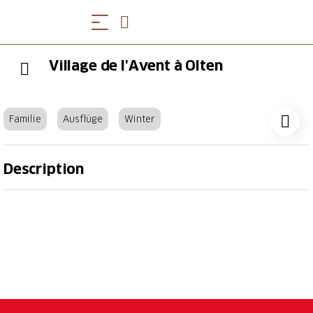
Village de l'Avent à Olten
Familie
Ausflüge
Winter
Description
Du 30 novembre au 22 décembre 2024
Une combinaison de marché de Noël et de magie de
l'Avent dans le centre-ville d'Olten. Plus de 60 petits
chalets décorés avec amour vous attendent avec des
fournisseurs qui changent tous les jours & toutes les
semaines. Une pyramide de vin chaud, des chalets-