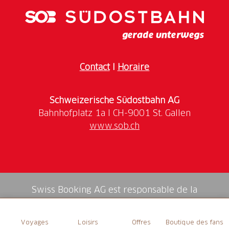
restaurants, une piste de luge de 107 m de long, un
zoo où l'on peut caresser les animaux, une patinoire
et bien d'autres choses encore vous invitent à vous
attarder.
Contact
I
Horaire
Accès: avec le Treno Gottardo ou l'IR Aare Linth
jusqu'à Olten
Schweizerische Südostbahn AG
www.sob.ch
Swiss Booking AG est responsable de la
médiation de tous les services dans la shop.
Voyages
Loisirs
Offres
Boutique des fans