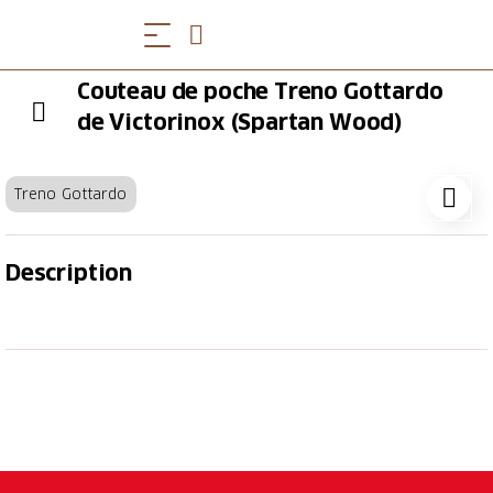
Couteau de poche Treno Gottardo
de Victorinox (Spartan Wood)
Treno Gottardo
Description
Couteau de poche de taille moyenne avec côtes en
bois de noyer. Fonctionnel mais élégant : avec ses 10
fonctions essentielles, notre couteau de poche suisse
Spartan Wood a néanmoins un profil élancé. Ses
coques sont en bois de noyer élégant et robuste. Le
bois donne l'impression qu'il a été fabriqué à la main
et est très agréable au toucher. En raison de sa