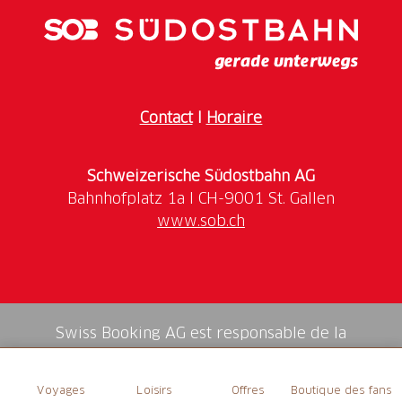
veinure naturelle, chaque exemplaire est unique.
Mais malgré sa légèreté, son aspect noble et son
toucher doux, le couteau est un compagnon
absolument robuste - dans l'utilisation quotidienne et
l'aventure, qu'il soit porté dans la poche du pantalon
Contact
I
Horaire
ou dans la boîte à outils.
(Prix hors frais de port)
Schweizerische Südostbahn AG
www.sob.ch
Swiss Booking AG est responsable de la
médiation de tous les services dans la shop.
Voyages
Loisirs
Offres
Boutique des fans