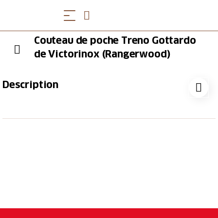
Couteau de poche Treno Gottardo
de Victorinox (Rangerwood)
Description
Avec la Ranger Wood 55, vous avez tout sous la main
pour effectuer à peu près n'importe quel travail. Une
scie à bois et une grande lame de blocage font
également partie de son équipement. Mais ce qui
saute immédiatement aux yeux, c'est la beauté des
élégantes coupes en bois de noyer. Et cette image
restera longtemps gravée dans votre mémoire, une
fois que vous aurez remis le couteau dans votre
poche.