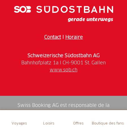
(Prix hors frais de port)
Contact
I
Horaire
Schweizerische Südostbahn AG
www.sob.ch
Swiss Booking AG est responsable de la
médiation de tous les services dans la shop.
Voyages
Loisirs
Offres
Boutique des fans