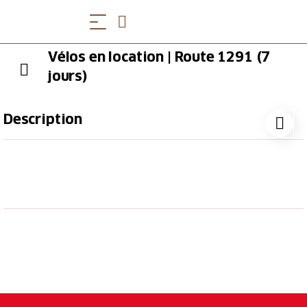
Vélos en location | Route 1291 (7
jours)
Description
Locations
Vélo électrique (par personne, TVA
comprise)
Prix de base :
CHF 299.00
Countrybike 27-vitesses (par personne,
TVA comprise)
Prix de base :
CHF 165.00