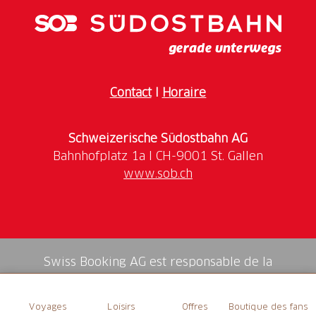
Contact
I
Horaire
Schweizerische Südostbahn AG
www.sob.ch
Swiss Booking AG est responsable de la
médiation de tous les services dans la shop.
Voyages
Loisirs
Offres
Boutique des fans